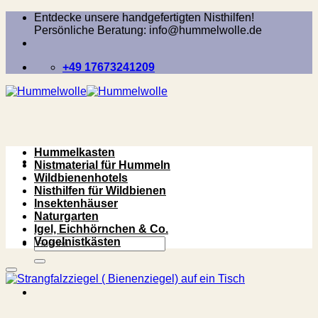
Zum
Entdecke unsere handgefertigten Nisthilfen!
Inhalt
Persönliche Beratung: info@hummelwolle.de
springen
+49 17673241209
Hummelkasten
Nistmaterial für Hummeln
Wildbienenhotels
Nisthilfen für Wildbienen
Insektenhäuser
Naturgarten
Igel, Eichhörnchen & Co.
Suchen
Vogelnistkästen
nach: