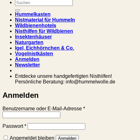
Suchen
nach:
Hummelkasten
Nistmaterial für Hummeln
Wildbienenhotels
Nisthilfen für Wildbienen
Insektenhäuser
Naturgarten
Igel, Eichhörnchen & Co.
Vogelnistkästen
Anmelden
Newsletter
Entdecke unsere handgefertigten Nisthilfen!
Persönliche Beratung: info@hummelwolle.de
Anmelden
Erforderlich
Benutzername oder E-Mail-Adresse
*
Erforderlich
Passwort
*
Angemeldet bleiben
Anmelden