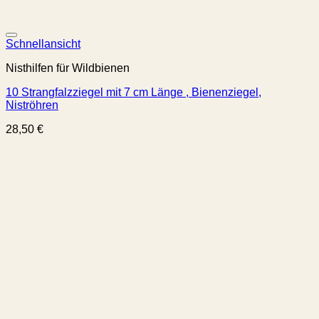
Schnellansicht
Nisthilfen für Wildbienen
10 Strangfalzziegel mit 7 cm Länge , Bienenziegel,
Niströhren
28,50
€