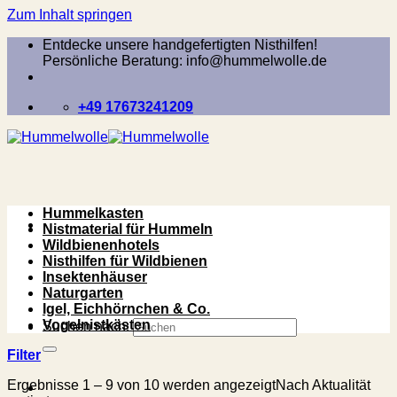
Zum Inhalt springen
Entdecke unsere handgefertigten Nisthilfen!
Persönliche Beratung: info@hummelwolle.de
+49 17673241209
Hummelkasten
Nistmaterial für Hummeln
Wildbienenhotels
Nisthilfen für Wildbienen
Insektenhäuser
Naturgarten
Igel, Eichhörnchen & Co.
Vogelnistkästen
Suchen nach:
Filter
Ergebnisse 1 – 9 von 10 werden angezeigt
Nach Aktualität