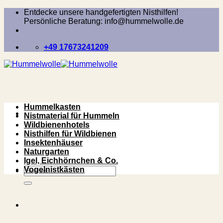
Zum
Entdecke unsere handgefertigten Nisthilfen!
Inhalt
Persönliche Beratung: info@hummelwolle.de
springen
+49 17673241209
Hummelkasten
Nistmaterial für Hummeln
Wildbienenhotels
Nisthilfen für Wildbienen
Insektenhäuser
Naturgarten
Igel, Eichhörnchen & Co.
Suchen
Vogelnistkästen
nach: