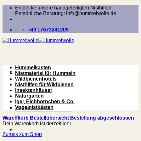
Zum
Entdecke unsere handgefertigten Nisthilfen!
Inhalt
Persönliche Beratung: info@hummelwolle.de
springen
+49 17673241209
Hummelkasten
Nistmaterial für Hummeln
Wildbienenhotels
Nisthilfen für Wildbienen
Insektenhäuser
Naturgarten
Igel, Eichhörnchen & Co.
Suchen
Vogelnistkästen
nach:
Warenkorb
Bestellübersicht
Bestellung abgeschlossen
Dein Warenkorb ist derzeit leer.
Zurück zum Shop