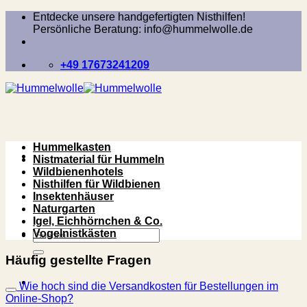
Zum
Entdecke unsere handgefertigten Nisthilfen!
Inhalt
Persönliche Beratung: info@hummelwolle.de
springen
+49 17673241209
Hummelkasten
Nistmaterial für Hummeln
Wildbienenhotels
Nisthilfen für Wildbienen
Insektenhäuser
Naturgarten
Igel, Eichhörnchen & Co.
Suchen
Vogelnistkästen
nach:
Häufig gestellte Fragen
Wie hoch sind die Versandkosten für Bestellungen im
Online-Shop?