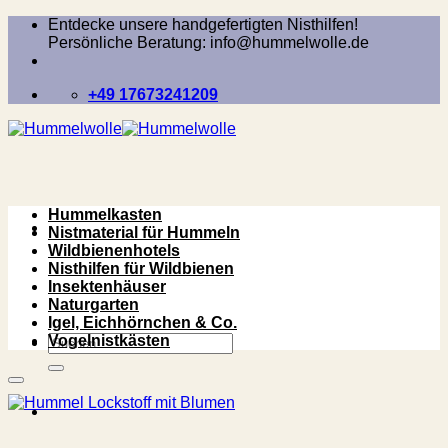
Zum
Entdecke unsere handgefertigten Nisthilfen!
Inhalt
Persönliche Beratung: info@hummelwolle.de
springen
+49 17673241209
Hummelkasten
Nistmaterial für Hummeln
Wildbienenhotels
Nisthilfen für Wildbienen
Insektenhäuser
Naturgarten
Igel, Eichhörnchen & Co.
Suchen
Vogelnistkästen
nach: