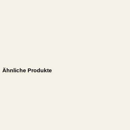
Joana Antwi
Liethberg 37b
25524 itzehoe
info@hummelwolle.de
Ähnliche Produkte