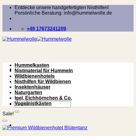
Zum
Entdecke unsere handgefertigten Nisthilfen!
Inhalt
Persönliche Beratung: info@hummelwolle.de
springen
+49 17673241209
Hummelkasten
Nistmaterial für Hummeln
Wildbienenhotels
Nisthilfen für Wildbienen
Insektenhäuser
Naturgarten
Igel, Eichhörnchen & Co.
Suchen
Vogelnistkästen
nach:
Sale!