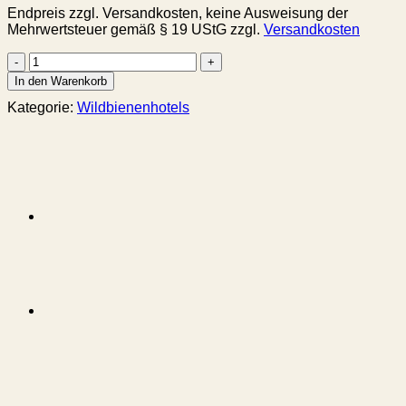
Endpreis zzgl. Versandkosten, keine Ausweisung der
war:
ist:
Mehrwertsteuer gemäß § 19 UStG
zzgl.
Versandkosten
139,00 €
129,00 €.
Premium
Wildbienenhotel
In den Warenkorb
Blütentanz
Kategorie:
Wildbienenhotels
Menge
Beschreibung
Zusätzliche Informationen
Hersteller Angaben
Produktsicherheit