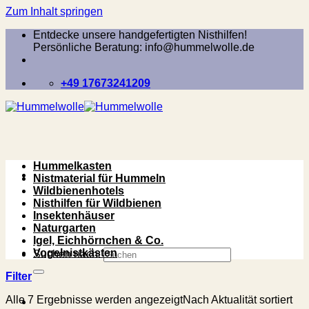
Zum Inhalt springen
Entdecke unsere handgefertigten Nisthilfen!
Persönliche Beratung: info@hummelwolle.de
+49 17673241209
Hummelkasten
Nistmaterial für Hummeln
Wildbienenhotels
Nisthilfen für Wildbienen
Insektenhäuser
Naturgarten
Igel, Eichhörnchen & Co.
Vogelnistkästen
Suchen nach:
Filter
Alle 7 Ergebnisse werden angezeigt
Nach Aktualität sortiert