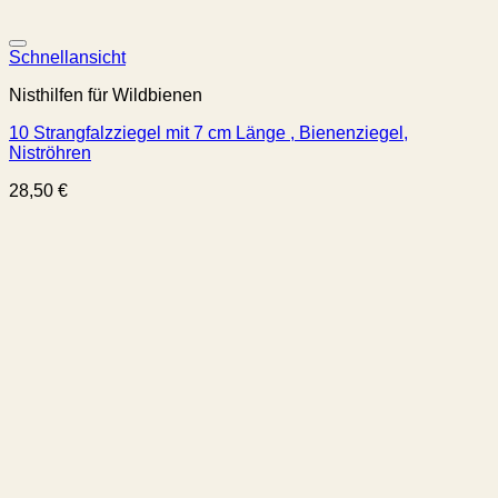
Schnellansicht
Nisthilfen für Wildbienen
10 Strangfalzziegel mit 7 cm Länge , Bienenziegel,
Niströhren
28,50
€