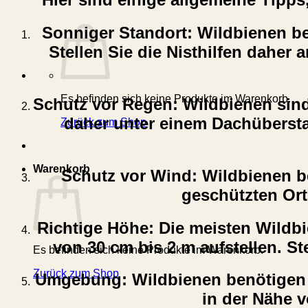
Sonniger Standort: Wildbienen be
Stellen Sie die Nisthilfen dahe
Es befinden sich keine Produkte im Warenkorb.
Schutz vor Regen: Wildbienen sind
daher unter einem Dachübersta
Zurück zum Shop
Warenkorb
Schutz vor Wind: Wildbienen be
geschützten Ort
Richtige Höhe: Die meisten Wildbi
von 30 cm bis 2 m aufstellen. St
Es befinden sich keine Produkte im Warenkorb.
Zurück zum Shop
Umgebung: Wildbienen benötigen Na
in der Nähe 