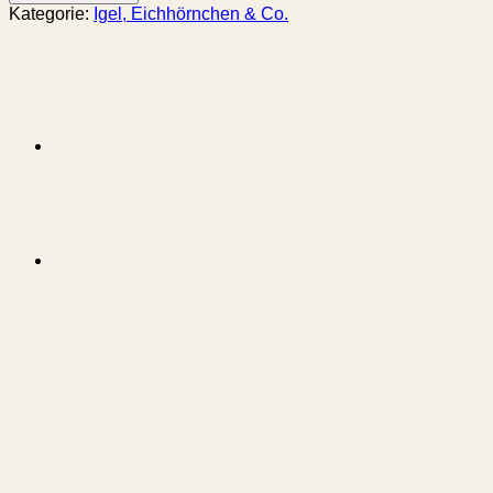
Kategorie:
Igel, Eichhörnchen & Co.
Beschreibung
Zusätzliche Informationen
Hersteller Angaben
Produktsicherheit
Artenschutz: Der Igel
stand 2024 zum ersten
Mal auf der roten
Liste, sein Bestand