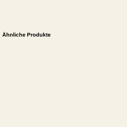
Ungedämpfte Klappen oder lose Deckel können eine
Quetschgefahr darstellen. Beim Schließen oder Fallenlassen
dieser Teile besteht das Risiko, dass Finger eingeklemmt
werden. Bitte handhaben Sie diese Teile mit besonderer
Vorsicht, um Verletzungen zu vermeiden.
Ähnliche Produkte