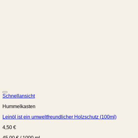
Schnellansicht
Hummelkasten
Leinöl ist ein umweltfreundlicher Holzschutz (100ml)
4,50
€
45,00
€
/
1000
ml